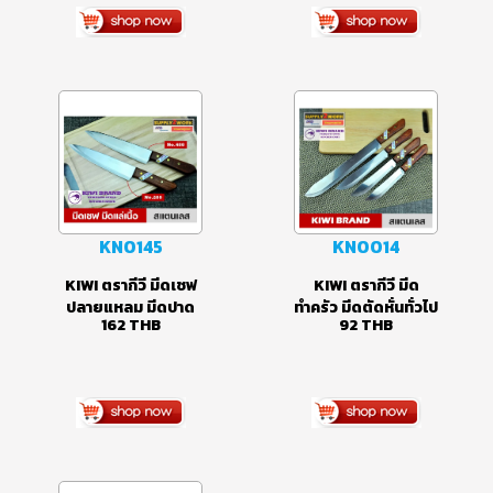
No.188
No.197 No.198 และ
No.199
KN0145
KN0014
KIWI ตรากีวี มีดเชฟ
KIWI ตรากีวี มีด
ปลายแหลม มีดปาด
ทำครัว มีดตัดหั่นทั่วไป
162
THB
92
THB
เนื้อ มีดแล่เนื้อ สแตน
ใบมีดสแตนเลส ด้าม
เลส รุ่น No.288 //
จับไม้ ขนาดใบมีด 6
No.488
นิ้ว 7 นิ้ว 8 นิ้ว และ 12
นิ้ว