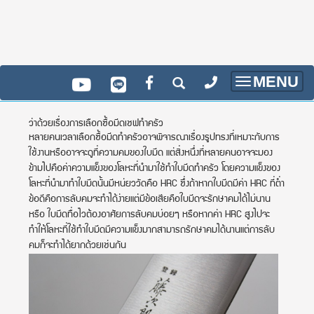
MENU
Toggle
navigatio
ว่าด้วยเรื่องการเลือกซื้อมีดเชฟทำครัว
หลายคนเวลาเลือกซื้อมีดทำครัวอาจพิจารณาเรื่องรูปทรงที่เหมาะกับการ
ใช้งานหรืออาจจะดูที่ความคมของใบมีด แต่สิ่งหนึ่งที่หลายคนอาจจะมอง
ข้ามไปคือค่าความแข็งของโลหะที่นำมาใช้ทำใบมีดทำครัว โดยความแข็งของ
โลหะที่นำมาทำใบมีดนั้นมีหน่ยววัดคือ HRC ซึ่งถ้าหากใบมีดมีค่า HRC ที่ต่ำ
ข้อดีคือการลับคมจะทำได้ง่ายแต่มีข้อเสียคือใบมีดจะรักษาคมได้ไม่นาน
หรือ ใบมีดทื่อไวต้องอาศัยการลับคมบ่อยๆ หรือหากค่า HRC สูงไปจะ
ทำให้โลหะที่ใช้ทำใบมีดมีความแข็งมากสามารถรักษาคมได้นานแต่การลับ
คมก็จะทำได้ยากด้วยเช่นกัน