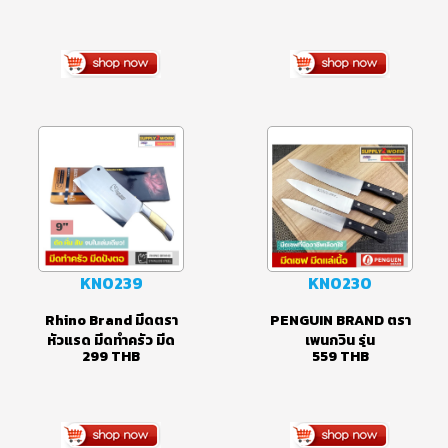
มีดปอกหั่นผักผลไม้ ใบ
มีดทำครัว มีดตัดหั่น
มีดสแตนเลส 5.7 นิ้ว
อเนกประสงค์ ใบมีดส
69
THB
209
THB
ด้ามจับพลาสติก
แตนเลส เกรด
3Cr13/Mov คมกริบ
KN0239
KN0230
Rhino Brand มีดตรา
PENGUIN BRAND ตรา
หัวแรด มีดทำครัว มีด
เพนกวิน รุ่น
299
THB
559
THB
ปังตอ มีดสับกระดูก มีด
Paddington มีดเชฟ