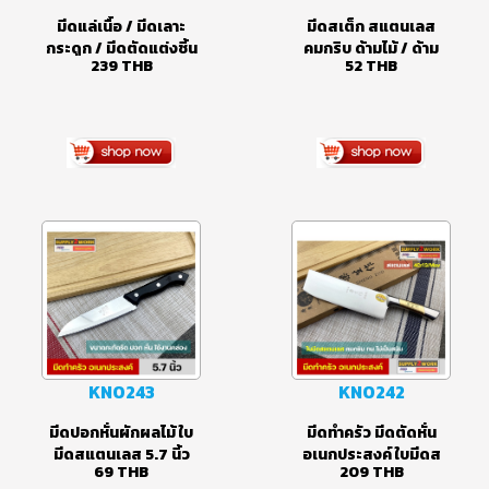
KN0246
KN0244
มีดแล่เนื้อ / มีดเลาะ
มีดสเต็ก สแตนเลส
กระดูก / มีดตัดแต่งชิ้น
คมกริบ ด้ามไม้ / ด้าม
239
THB
52
THB
เนื้อ / มีดทำครัว สแตน
พลาสติก
เลส 5CR Series Steel
ด้ามจับพลาสติกเนื้อหนา
แข็งแรง
KN0243
KN0242