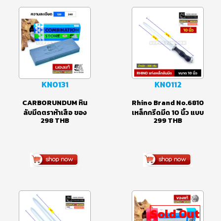
สูง ด้ามจับวัสดุ ABS
พร้อมฐานลองไม้ไผ่
แข็งแรงกระชับมือ
KN0131
KN0112
CARBORUNDUM หิน
Rhino Brand No.6810
ลับมีดตราห้าเสือ ของ
เหล็กกรีดมีด 10 นิ้ว แบบ
298
THB
299
THB
แท้ อย่างดี ลับมีด ลับสิ่ว
กลม
เครื่องมือช่าง ขนาด
8x3x1 นิ้ว