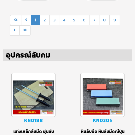
อีโต้ มีดสแตนเลส ขนาด
มีดทำครัว มีดสแตนเลส
ใบมีด 9 นิ้ว
คุณภาพสูง ขนาดใบมีด
8 นิ้ว 9 นิ้ว และ 10 นิ้ว
1
2
3
4
5
6
7
8
9
อุปกรณ์ลับคม