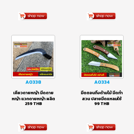
มีดเข้าสวน มีดพร้า ใบ
เคียวดายหญ้า + ด้ามจับ
มีดปลายขอ มีดทำสวน
ไม้ ขนาด 80 เซนติเมตร
149
THB
314
THB
ใบมีดเหล็กแมงกานิส
คุณภาพสูง คมกริบ
A0338
A0334
เคียวดายหญ้า มีดดาย
มีดตอนกิ่งด้ามไม้ มีดทำ
หญ้า แวกดายหญ้า ผลิต
สวน ปลายมีดแหลมใช้
259
THB
99
THB
จากเหล็กแมงกานิส
เซาะเปลือกไม้ ใบมีดโค้ง