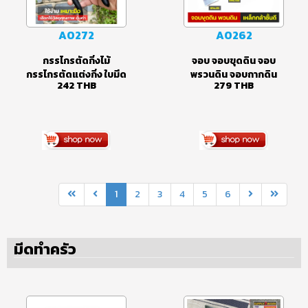
A0272
A0262
กรรไกรตัดกิ่งไม้
จอบ จอบขุดดิน จอบ
กรรไกรตัดแต่งกิ่ง ใบมีด
พรวนดิน จอบถากดิน
242
THB
279
THB
SK5 คมกริบ สำหรับตัด
จอบขุดดินแข็ง กำจัด
แต่งกิ่งไม้ ด้ามจับยาง
วัชพืช ปลูกต้นไม้
สังเคราะห์ นุ่มกระชับมือ
ไม่ลื่นหลุด
1
2
3
4
5
6