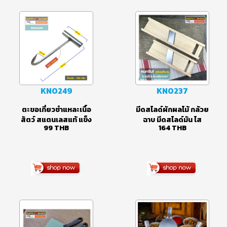
อุปกรณ์เครื่องครัว
KN0249
KN0237
ตะขอเกี่ยวชำแหละเนื้อ
มีดสไลด์ผักผลไม้ กล้วย
สัตว์ สแตนเลสแท้ แข็ง
ฉาบ มีดสไลด์มัน ไส
99
THB
164
THB
แรง ไม่เป็นสนิม ขนาด
เผือก ทุเรียนทอด 1 ใบ
20 เซนติเมตร
มีด คมกริบ (เล็ก/ใหญ่)