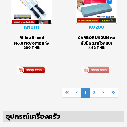
Sold Out
KN0111
K0280
Rhino Brand
CARBORUNDUM หิน
No.6710/6712 แท่ง
ลับมีดตราหัวคนป่า
289
THB
442
THB
เหล็กลับมีด เหล็กกรีด
ขนาด 8 x 3 x 1 นิ้ว (แท้
มีด ที่ลับมีด ขนาด 10-12
บราซิล)
นิ้ว (เหล็กกรีดมีดแบบ
แบน)
1
2