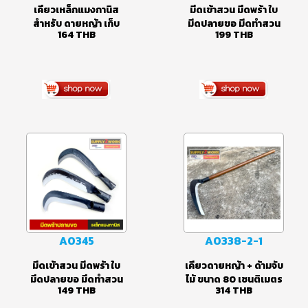
A0351
A0345-2-1
เคียวเหล็กแมงกานิส
มีดเข้าสวน มีดพร้า ใบ
สำหรับ ดายหญ้า เก็บ
มีดปลายขอ มีดทำสวน
164
THB
199
THB
เกี่ยวผลผลิต ขนาดเล็ก
ใบมีดเหล็กแมงกานิส
น้ำหนักเบา ด้ามจับโฟม
คุณภาพสูง คมกริบ
นุ่มกระชับใช้ง่าย
A0345
A0338-2-1