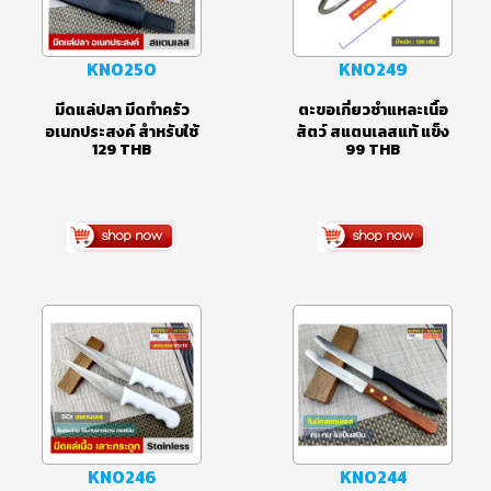
KN0250
KN0249
มีดแล่ปลา มีดทำครัว
ตะขอเกี่ยวชำแหละเนื้อ
อเนกประสงค์ สำหรับใช้
สัตว์ สแตนเลสแท้ แข็ง
129
THB
99
THB
งานกลางแจ้ง พร้อมซอง
แรง ไม่เป็นสนิม ขนาด
เก็บใบมีด ขนาดใบมีด 4
20 เซนติเมตร
นิ้ว