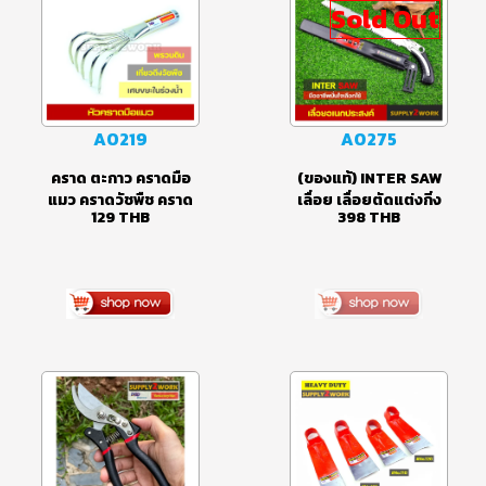
Sold Out
A0219
A0275
คราด ตะกาว คราดมือ
(ของแท้) INTER SAW
แมว คราดวัชพืช คราด
เลื่อย เลื่อยตัดแต่งกิ่ง
129
THB
398
THB
พรวนดิน 5 ซี่ (เฉพาะหัว
ไม้ เลื่อยอเนกประสงค์
คราด)
ใบเลื่อยคุณภาพสูง SK5
HIGH CARBON STEEL
แข็งแรง คมทน