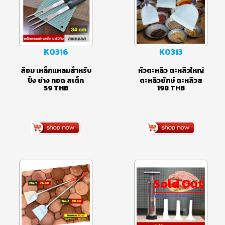
K0316
K0313
ส้อม เหล็กแหลมสำหรับ
หัวตะหลิว ตะหลิวใหญ่
ปิ้ง ย่าง ทอด สเต็ก
ตะหลิวยักษ์ ตะหลิวส
59
THB
198
THB
บาร์บีคิว กลับเนื้อทอด
แตนเลส ตะหลิวหอย
กระทะร้อน ขนาด 34
ทอด ตะหลิวผัดไทย
เซนติเมตร
ขนาดใหญ่