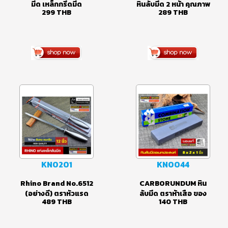
KN0188
KN0205
แท่งเหล็กลับมีด ยุ่นลับ
หินลับมีด หินลับมีดญี่ปุ่น
มีด เหล็กกรีดมีด
หินลับมีด 2 หน้า คุณภาพ
299
THB
289
THB
อุปกรณ์ลับคมมีด แท่ง
สูง หินลับมีดแบบ
เหล็กคาร์บอนคุณภาพ
ละเอียด Sharpener
สูง ด้ามจับพลาสติกเนื้อ
Stone (Whetstone)
แข็งจับกระชับมือ
KN0201
KN0044
Rhino Brand No.6512
CARBORUNDUM หิน