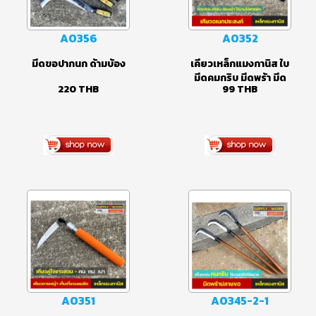
A0356
A0352
มีดขอปากนก ด้ามบ้อง
เคียวเหล็กแมงกานิส ใบ
มีดคมกริบ มีดพร้า มีด
220
THB
99
THB
เข้าสวน มีดขอชัก ตัด
แต่งใบกล้วย มีดตัด
กล้วย มีดทำสวน มีดตัด
แต่งกิ่งไม้