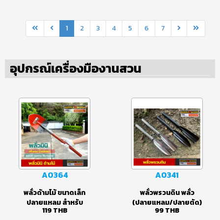
คมกริบ ขนาดใบมีด 30
สำหรับใช้งาน
เซนติเมตร ออกแบบข้อ
อเนกประสงค์ ใบมีดผลิต
ต่อเอียด 40 องศา
จากสแตนเสสคุณภาพดี
สะดวก
SK-5
1
2
3
4
5
6
7
อุปกรณ์เครื่องมืองานสวน
A0364
A0341