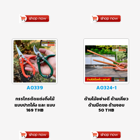
พลั่วด้ามไม้ ขนาดเล็ก
พลั่วพรวนดิน พลั่ว
ปลายแหลม สำหรับ
(ปลายแหลม/ปลายตัด)
119
THB
99
THB
พรวนดิน ตักดิน
ช้อนพรวนดิน อุปกรณ์
ทำสวน เหล็กคาร์บอน
และ สแตนเลส
A0339
A0324-1
กรรไกรตัดแต่งกิ่งไม้
ด้ามไม้อย่างดี ด้ามเคียว
แบบปากโค้ง และ แบบ
ด้ามมีดขอ ด้ามจอบ
169
THB
50
THB
ปากแหลมยาว เหมาะกับ
ขนาดเล็ก ด้ามคราด ด้าม