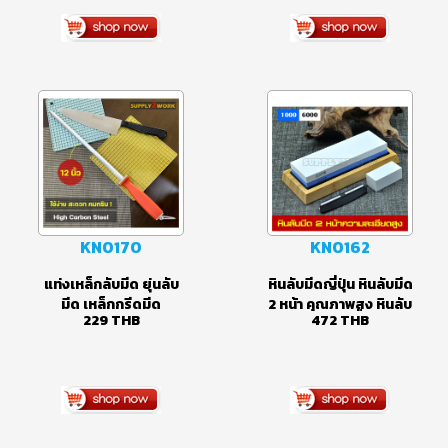
(อย่างดี) ตราหัวแรด
ลับมีด ตราห้าเสือ ของ
489
THB
140
THB
แท่งเหล็กลับมีด เหล็ก
แท้ อย่างดี ลับมีด ลับสิ่ว
กรีดมีด ด้ามจับสตนเลส
เครื่องมือช่าง ขนาด
ขนาด 12 นิ้ว (แบบกลม)
8x2x1 นิ้ว
KN0170
KN0162
แท่งเหล็กลับมีด ยุ่นลับ
หินลับมีดญี่ปุ่น หินลับมีด
มีด เหล็กกรีดมีด
2 หน้า คุณภาพสูง หินลับ
229
THB
472
THB
อุปกรณ์ลับคมมีด แท่ง
มีดแบบละเอียด ขนาด
เหล็กคาร์บอนคุณภาพ
1000/6000 grit