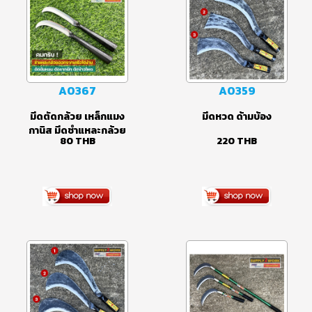
A0367
A0359
มีดตัดกล้วย เหล็กแมง
มีดหวด ด้ามบ้อง
กานิส มีดชำแหละกล้วย
80
THB
220
THB
ออกจากเครือ มีดตัดต้น
หอม ตัดรากผัก ตัด
เมล็ดข้าวโพด ใบมีดคม
แข็งแรง