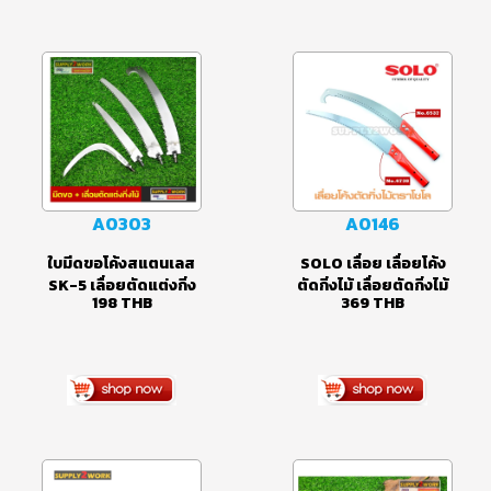
ตัดแต่งกิ่งบอนไซ ตัด
มีดพร้า ขนาด 40
ดอกไม้ ตัดผักผลไม้ ตัด
เซนติเมตร – 100
แต่งกิ่งไม้ เก็บผลผลิต
เซนติเมตร
A0303
A0146
ใบมีดขอโค้งสแตนเลส
SOLO เลื่อย เลื่อยโค้ง
SK-5 เลื่อยตัดแต่งกิ่ง
ตัดกิ่งไม้ เลื่อยตัดกิ่งไม้
198
THB
369
THB
ไม้ สำหรับงานเก็บเกี่ยว
ในที่สูง No.6738(ปลาย
ผลผลิต ตัดแต่งใบ
ตรง ) และ
กล้วย ตัดกิ่งไม้ ด้ามส
No.6537(ปลายขอ)
แตนเลส 2.6 เมตร
ขนาดใบเลื่อย 14-15 นิ้ว