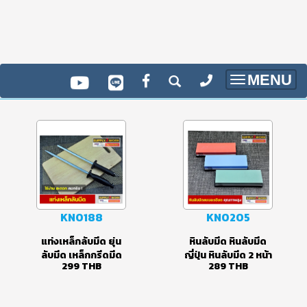
MENU
Toggle
navigatio
KN0188
KN0205
แท่งเหล็กลับมีด ยุ่น
หินลับมีด หินลับมีด
ลับมีด เหล็กกรีดมีด
ญี่ปุ่น หินลับมีด 2 หน้า
299
THB
289
THB
อุปกรณ์ลับคมมีด
คุณภาพสูง หินลับมีด
แท่งเหล็กคาร์บอน
แบบละเอียด
คุณภาพสูง ด้ามจับ
Sharpener Stone