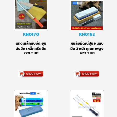
KN0170
KN0162
แท่งเหล็กลับมีด ยุ่น
หินลับมีดญี่ปุ่น หินลับ
ลับมีด เหล็กกรีดมีด
มีด 2 หน้า คุณภาพสูง
229
THB
472
THB
อุปกรณ์ลับคมมีด
หินลับมีดแบบละเอียด
แท่งเหล็กคาร์บอน
ขนาด 1000/6000
คุณภาพสูง ด้ามจับ
grit พร้อมฐานลอง
วัสดุ ABS แข็งแรง
ไม้ไผ่
กระชับมือ