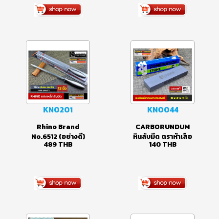
พลาสติกเนื้อแข็งจับ
(Whetstone)
กระชับมือ
KN0201
KN0044
Rhino Brand
CARBORUNDUM
No.6512 (อย่างดี)
หินลับมีด ตราห้าเสือ
489
THB
140
THB
ตราหัวแรด แท่งเหล็ก
ของแท้ อย่างดี ลับมีด
ลับมีด เหล็กกรีดมีด
ลับสิ่ว เครื่องมือช่าง
ด้ามจับสตนเลส
ขนาด 8x2x1 นิ้ว
ขนาด 12 นิ้ว (แบบ
กลม)