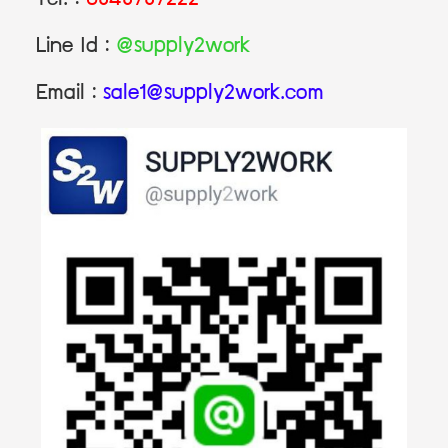
Tel. :
0848787222
Line Id :
@supply2work
Email :
sale1@supply2work.com